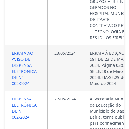
GRUPOS A, B E E,
GERADOS NO
HOSPITAL MUNICIP
DE ITAETE.
CONTRATADO RETE
— TECNOLOGIA EM
RES1DUOS EIRELI.
ERRATA AO
23/05/2024
ERRATA À EDIÇÃO N
AVISO DE
591 DE 23 DE MAIO
DISPENSA
2024, Página 03:O
ELETRÔNICA
SE LÊ:28 de Maio de
DE Nº
2024LEIA-SE:29 de
002/2024
Maio de 2024
DISPENSA
22/05/2024
A Secretaria Munici
ELETRÔNICA
de Educação do
DE Nº
Município de Itaetê
002/2024
Bahia, torna publico
para conhecimento