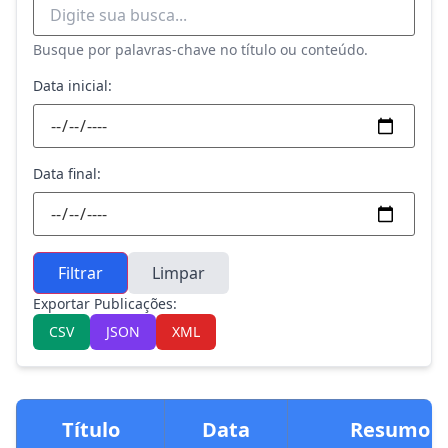
Busque por palavras-chave no título ou conteúdo.
Data inicial:
Data final:
Filtrar
Limpar
Exportar Publicações:
CSV
JSON
XML
Título
Data
Resumo