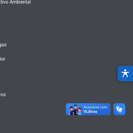
tivo Ambiental
gas
ior
vos