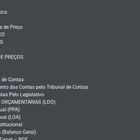
nica
a de Preço
CO
OS
DE PREÇOS
 de Contas
nto das Contas pelo Tribunal de Contas
as Pelo Legislativo
S ORÇAMENTÁRIAS (LDO)
ual (PPA)
ual (LOA)
stitucional
 (Balanço Geral)
 Fiscal – RGF