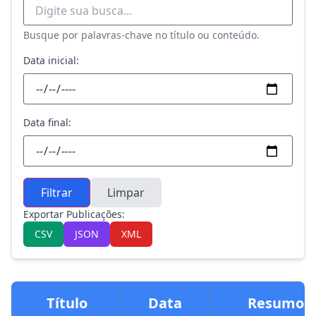
Busque por palavras-chave no título ou conteúdo.
Data inicial:
Data final:
Filtrar
Limpar
Exportar Publicações:
CSV
JSON
XML
Título
Data
Resumo