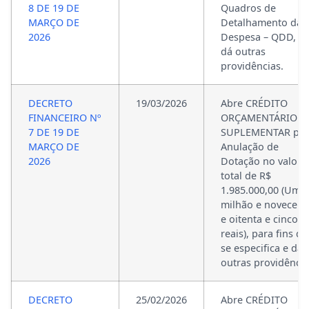
8 DE 19 DE
Quadros de
MARÇO DE
Detalhamento da
2026
Despesa – QDD, e
dá outras
providências.
DECRETO
19/03/2026
Abre CRÉDITO
FINANCEIRO Nº
ORÇAMENTÁRIO E
7 DE 19 DE
SUPLEMENTAR po
MARÇO DE
Anulação de
2026
Dotação no valor
total de R$
1.985.000,00 (Um
milhão e novecent
e oitenta e cinco m
reais), para fins q
se especifica e da
outras providência
DECRETO
25/02/2026
Abre CRÉDITO