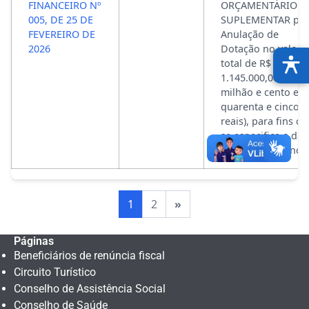
FINANCEIRO Nº
ORÇAMENTÁRIO E
005, DE 25 DE
SUPLEMENTAR po
FEVEREIRO DE
Anulação de
2026
Dotação no valor
total de R$
1.145.000,00 (Um
milhão e cento e
quarenta e cinco m
reais), para fins q
se especifica e da
outras providência
1
2
»
Páginas
Beneficiários de renúncia fiscal
Circuito Turístico
Conselho de Assistência Social
Conselho de Saúde