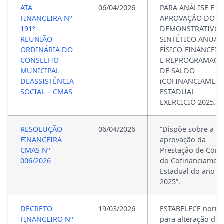
ATA
06/04/2026
PARA ANÁLISE E
FINANCEIRA Nº
APROVAÇÃO DO
191º –
DEMONSTRATIVO
REUNIÃO
SINTÉTICO ANUAL
ORDINÁRIA DO
FÍSICO-FINANCEIR
CONSELHO
E REPROGRAMAÇÃ
MUNICIPAL
DE SALDO
DEASSISTÊNCIA
(COFINANCIAMEN
SOCIAL – CMAS
ESTADUAL
EXERCICIO 2025.)
RESOLUÇÃO
06/04/2026
“Dispõe sobre a
FINANCEIRA
aprovação da
CMAS Nº
Prestação de Cont
006/2026
do Cofinanciamen
Estadual do ano d
2025”.
DECRETO
19/03/2026
ESTABELECE norm
FINANCEIRO Nº
para alteração dos