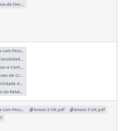
RGF-3-QUADRIMESTRE-Demonstrativo-de-Despesa-com-Pessoal.pdf
Anexo-1-Demonstrativo-de-Despesa-com-Pessoal.pdf
Anexo-2-Demonstrativo-da-Divida-Consolidada-Liquida.pdf
Anexo-3-Demonstrativo-das-Garantias-e-Contragarantias-de-Valores.pdf
Anexo-4-Demonstrativo-das-Operacoes-de-Credito.pdf
Anexo-5-Demonstrativo-de-Disponibilidade-de-Caixa-e-dos-Restos-a-Pagar.pdf
Anexo-6-Demonstrativo-Simplificado-do-Relatorio-de-Gestao-Fiscal.pdf
Anexo-1-Demonstrativo-de-Despesa-com-Pessoal-OK.pdf
Anexo-2-OK.pdf
Anexo-3-OK.pdf
f