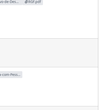
RGF_ANEXOS_Anexo-1-Demonstrativo-de-Despesa-com-Pessoal.pdf
RGF.pdf
Anexo-1-Demonstrativo-de-Despesa-com-Pessoal.pdf