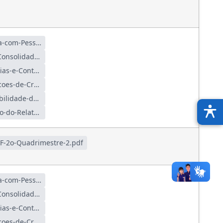
Anexo-1-Demonstrativo-de-Despesa-com-Pessoal.pdf
Anexo-2-Demonstrativo-da-Divida-Consolidada-Liquida1.PDF.pdf
Anexo-3-Demonstrativo-das-Garantias-e-Contragarantias-de-Valores.pdf
Anexo-4-Demonstrativo-das-Operacoes-de-Credito.pdf
Anexo-5-Demonstrativo-de-Disponibilidade-de-Caixa-e-dos-Restos-a-Pagar.pdf
Anexo-6-Demonstrativo-Simplificado-do-Relatorio-de-Gestao-Fiscal.pdf
F-2o-Quadrimestre-2.pdf
Anexo-1-Demonstrativo-de-Despesa-com-Pessoal.pdf
Anexo-2-Demonstrativo-da-Divida-Consolidada-Liquida.pdf
Anexo-3-Demonstrativo-das-Garantias-e-Contragarantias-de-Valores.pdf
Anexo-4-Demonstrativo-das-Operacoes-de-Credito.pdf