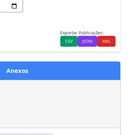
Exportar Publicações:
CSV
JSON
XML
Anexos