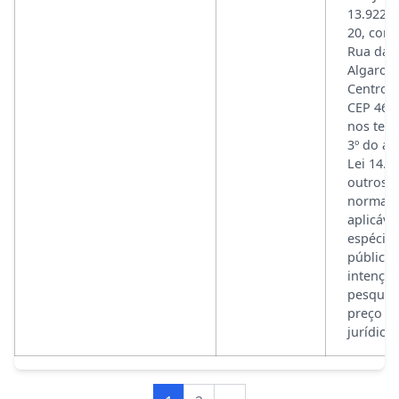
13.922.6
20, com
Rua das
Algaroba
Centro, 
CEP 46.7
nos ter
3º do art
Lei 14.1
outros 
normati
aplicáve
espécie,
público
intençã
pesquis
preço d
jurídica 