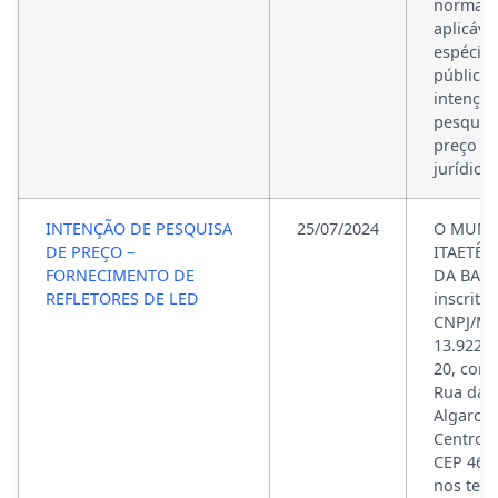
normati
aplicáve
espécie,
público
intençã
pesquis
preço d
jurídica 
INTENÇÃO DE PESQUISA
25/07/2024
O MUNI
DE PREÇO –
ITAETÊ,
FORNECIMENTO DE
DA BAHI
REFLETORES DE LED
inscrito
CNPJ/MF
13.922.6
20, com
Rua das
Algaroba
Centro, 
CEP 46.7
nos ter