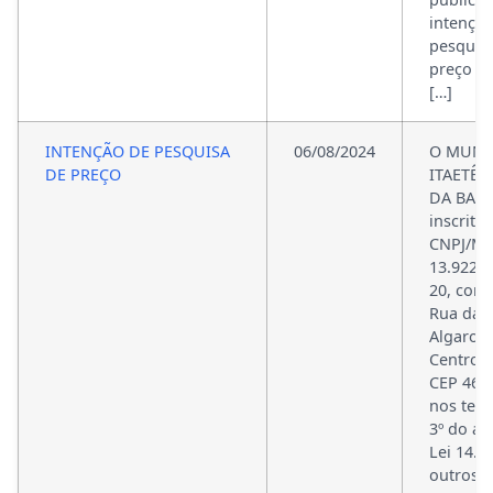
intençã
pesquis
preço d
[…]
INTENÇÃO DE PESQUISA
06/08/2024
O MUNI
DE PREÇO
ITAETÊ,
DA BAHI
inscrito
CNPJ/MF
13.922.6
20, com
Rua das
Algaroba
Centro, 
CEP 46.7
nos ter
3º do art
Lei 14.1
outros 