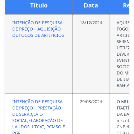
Título
Data
Re
INTENÇÃO DE PESQUISA
18/12/2024
AQUISI
DE PREÇO – AQUISIÇÃO
FOGOS 
DE FOGOS DE ARTIFICIOS
ARTIFIC
SEREM
UTILIZ
DIVERS
EVENTO
SOCIOC
DO MUN
DE ITAET
BAHIA.
INTENÇÃO DE PESQUISA
29/08/2024
O MUNI
DE PREÇO – PRESTAÇÃO
ITAETÊ,
DE SERVIÇO/ E-
DA BAHI
SOCIAL,ELABORAÇÃO DE
inscrito
LAUDOS, LTCAT, PCMSO E
CNPJ/MF
PGR
13.922.6