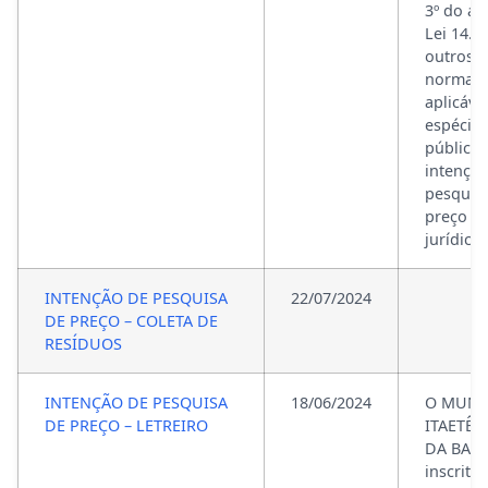
3º do art
Lei 14.1
outros 
normati
aplicáve
espécie,
público
intençã
pesquis
preço d
jurídica 
INTENÇÃO DE PESQUISA
22/07/2024
DE PREÇO – COLETA DE
RESÍDUOS
INTENÇÃO DE PESQUISA
18/06/2024
O MUNI
DE PREÇO – LETREIRO
ITAETÊ,
DA BAHI
inscrito