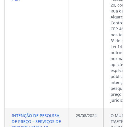
20, com
Rua das
Algaroba
Centro, 
CEP 46.7
nos ter
3º do art
Lei 14.1
outros 
normati
aplicáve
espécie,
público
intençã
pesquis
preço d
jurídica 
INTENÇÃO DE PESQUISA
29/08/2024
O MUNI
DE PREÇO – SERVIÇOS DE
ITAETÊ,