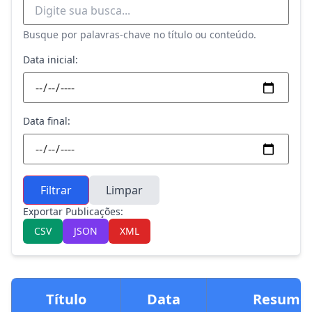
Busque por palavras-chave no título ou conteúdo.
Data inicial:
Data final:
Filtrar
Limpar
Exportar Publicações:
CSV
JSON
XML
Título
Data
Resumo