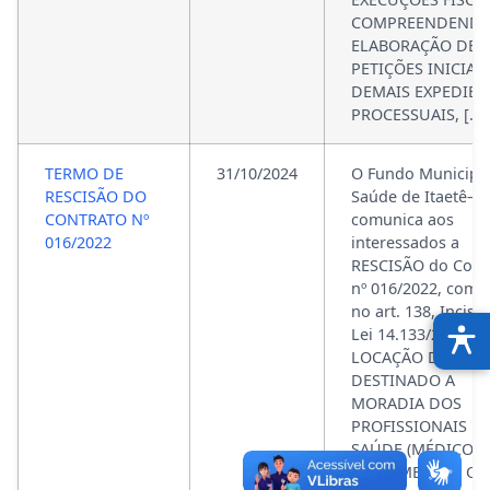
COMPREENDENDO
ELABORAÇÃO DE
PETIÇÕES INICIAIS
DEMAIS EXPEDIEN
PROCESSUAIS, […]
TERMO DE
31/10/2024
O Fundo Municipa
RESCISÃO DO
Saúde de Itaetê– B
CONTRATO Nº
comunica aos
016/2022
interessados a
RESCISÃO do Cont
nº 016/2022, com 
no art. 138, Inciso 
Lei 14.133/21. Obje
LOCAÇÃO DE IMÓ
DESTINADO A
MORADIA DOS
PROFISSIONAIS D
SAÚDE (MÉDICOS 
ENFERMEIROS) QU