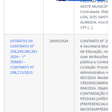
PRESTAM SERVIÇO
NESTE MUNICÍPIO
Contratada: IRAIL
LEAL DOS SANTOS
ALMEIDA, inscrita
CPF […]
EXTRATOS DE
29/05/2024
CONTRATO N° 259
CONTRATO N°
A Secretaria Munic
258,259,260,261
de Educação, no u
2024 – 1°
suas atribuições, 
TERMO –
pública a Contrata
CONTRATO N°
Licitação: Process
208,212/2023
Administrativo nº
067/2024. Modalid
CREDENCIAMENTO
004/2024. Objeto:
CONTRATAÇÃO DE
PESSOAS JURÍDIC
(PREFERENCIALME
MICROEMPREEND