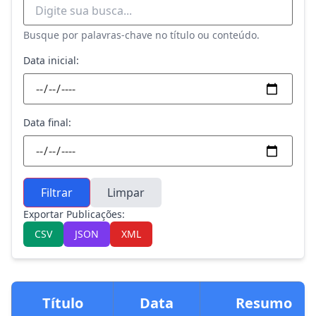
Busque por palavras-chave no título ou conteúdo.
Data inicial:
Data final:
Filtrar
Limpar
Exportar Publicações:
CSV
JSON
XML
Título
Data
Resumo