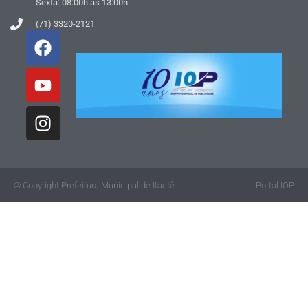
Sexta: 08:00h às 13:00h
(71) 3320-2121
© Copyright Prefeitura Municipal de Itaetê
Portal IOP