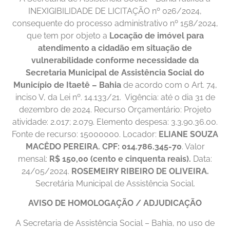
INEXIGIBILIDADE DE LICITAÇÃO nº 026/2024,
consequente do processo administrativo nº 158/2024,
que tem por objeto a
Locação de imóvel para
atendimento a cidadão em situação de
vulnerabilidade conforme necessidade da
Secretaria Municipal de Assistência Social do
Município de Itaetê – Bahia
de acordo com o Art. 74,
inciso V, da Lei nº. 14.133/21. Vigência: até o dia 31 de
dezembro de 2024. Recurso Orçamentário: Projeto
atividade: 2.017; 2.079. Elemento despesa: 3.3.90.36.00.
Fonte de recurso: 15000000. Locador:
ELIANE SOUZA
MACÊDO PEREIRA. CPF: 014.786.345-70
. Valor
mensal:
R$ 150,00 (cento e cinquenta reais).
Data:
24/05/2024.
ROSEMEIRY RIBEIRO DE OLIVEIRA.
Secretária Municipal de Assistência Social.
AVISO DE HOMOLOGAÇÃO / ADJUDICAÇÃO
A Secretaria de Assistência Social – Bahia, no uso de