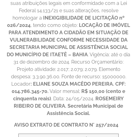
suas atribuições legais em conformidade com a Lei
Federal 14.133/21 e suas alterações, resolve
homologar a
INEXIGIBILIDADE DE LICITAÇÃO nº
026/2024
, tendo como objeto:
LOCAÇÃO DE IMÓVEL
PARA ATENDIMENTO A CIDADÃO EM SITUAÇÃO DE
VULNERABILIDADE CONFORME NECESSIDADE DA
SECRETARIA MUNICIPAL DE ASSISTÊNCIA SOCIAL
DO MUNICÍPIO DE ITAETÊ – BAHIA
. Vigência: até o dia
31 de dezembro de 2024. Recurso Orçamentário:
Projeto atividade: 2.017; 2.079; 2.079. Elemento
despesa: 3.3.90.36.00. Fonte de recurso: 15000000.
Locador
: ELIANE SOUZA MACÊDO PEREIRA. CPF:
014.786.345-70.
Valor mensal:
R$ 150,00 (cento e
cinquenta reais)
. Data: 24/05/2024.
ROSEMEIRY
RIBEIRO DE OLIVEIRA. Secretária Municipal de
Assistência Social.
AVISO EXTRATO DE CONTRATO
N° 257/2024