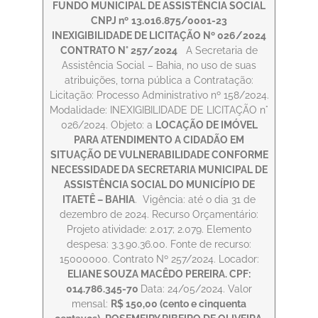
FUNDO MUNICIPAL DE ASSISTÊNCIA SOCIAL
CNPJ nº
13.016.875/0001-23
INEXIGIBILIDADE DE LICITAÇÃO Nº 026/2024
CONTRATO N° 257/2024
A Secretaria de
Assistência Social – Bahia, no uso de suas
atribuições, torna pública a Contratação:
Licitação: Processo Administrativo nº 158/2024.
Modalidade: INEXIGIBILIDADE DE LICITAÇÃO n°
026/2024. Objeto: a
LOCAÇÃO DE IMÓVEL
PARA ATENDIMENTO A CIDADÃO EM
SITUAÇÃO DE VULNERABILIDADE CONFORME
NECESSIDADE DA SECRETARIA MUNICIPAL DE
ASSISTÊNCIA SOCIAL DO MUNICÍPIO DE
ITAETÊ – BAHIA
. Vigência: até o dia 31 de
dezembro de 2024. Recurso Orçamentário:
Projeto atividade: 2.017; 2.079. Elemento
despesa: 3.3.90.36.00. Fonte de recurso:
15000000. Contrato Nº 257/2024. Locador:
ELIANE SOUZA MACÊDO PEREIRA. CPF:
014.786.345-70
Data: 24/05/2024. Valor
mensal:
R$ 150,00 (cento e cinquenta